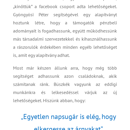
„kinőttük” a facebook csoport adta lehetőségeket.
Gyöngyösi Péter segítségével egy alapítványt
hoztunk létre, hogy a támogatók pénzbeli
adományait is fogadhassunk, együtt működhessünk
más társadalmi szervezetekkel és kihasználhassunk
a rászorulók érdekében minden egyéb lehetőséget
is, amit egy alapítvány adhat.
Most már készen állunk arra, hogy még több
segítséget adhassunk azon családoknak, akik
számítanak ránk. Büszkék vagyunk az eddigi
munkánkra és lelkesedéssel várjuk az új
lehetőségeket. Hiszünk abban, hogy:
„Egyetlen napsugár is elég, hogy
elkergesse az árnyakat”