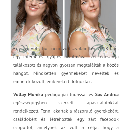
Egyszer volt, hol nem volt….valamikor 2018-ban,
egy internetes gyűjtés alkalmával két édesanya
találkozott és nagyon gyorsan megtalálták a közös
hangot. Mindketten gyermekeket neveltek és
emberek között, emberekért dolgoztak.
Vollay Mónika
pedagógiai tudással és
Sós Andrea
egészségügyben szerzett tapasztalatokkal
rendelkezett. Tenni akartak a rászoruló gyerekekért,
családokért és létrehoztak egy zárt facebook
csoportot, amelynek az volt a célja, hogy a