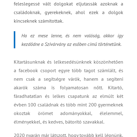
feleslegessé vált dolgokat eljutassák azoknak a
családoknak, gyerekeknek, ahol ezek a dolgok
kincseknek számítottak.
Ha ez mese lenne, és nem valóság, akkor így
kezdődne a Szivárvány az esőben című történetünk.
Kitartásunknak és lelkesedésünknek köszönhetően
a facebook csoport egyre több tagot számlált, és
nem csak a segítségre várók, hanem a segíteni
akarók száma is folyamatosan nőtt. Kitartó,
fáradhatatlan és lelkes csapatunk az elmúlt két
évben 100 családnak és több mint 200 gyermeknek
okoztak örömet adományokkal, élelemmel,
élményekkel, és kedves, bátorító szavakkal.
2020 nyarán már látszott, hogy tovább kell lépnünk,